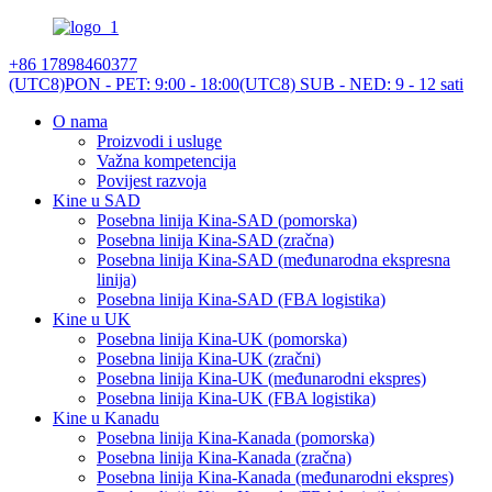
+86 17898460377
(UTC8)PON - PET: 9:00 - 18:00
(UTC8) SUB - NED: 9 - 12 sati
O nama
Proizvodi i usluge
Važna kompetencija
Povijest razvoja
Kine u SAD
Posebna linija Kina-SAD (pomorska)
Posebna linija Kina-SAD (zračna)
Posebna linija Kina-SAD (međunarodna ekspresna
linija)
Posebna linija Kina-SAD (FBA logistika)
Kine u UK
Posebna linija Kina-UK (pomorska)
Posebna linija Kina-UK (zračni)
Posebna linija Kina-UK (međunarodni ekspres)
Posebna linija Kina-UK (FBA logistika)
Kine u Kanadu
Posebna linija Kina-Kanada (pomorska)
Posebna linija Kina-Kanada (zračna)
Posebna linija Kina-Kanada (međunarodni ekspres)