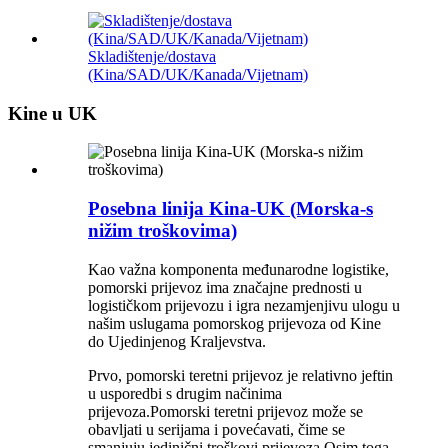
Skladištenje/dostava
(Kina/SAD/UK/Kanada/Vijetnam)
Kine u UK
Posebna linija Kina-UK (Morska-s
nižim troškovima)
Kao važna komponenta međunarodne logistike,
pomorski prijevoz ima značajne prednosti u
logističkom prijevozu i igra nezamjenjivu ulogu u
našim uslugama pomorskog prijevoza od Kine
do Ujedinjenog Kraljevstva.
Prvo, pomorski teretni prijevoz je relativno jeftin
u usporedbi s drugim načinima
prijevoza.Pomorski teretni prijevoz može se
obavljati u serijama i povećavati, čime se
smanjuju jedinični troškovi prijevoza.Osim toga,