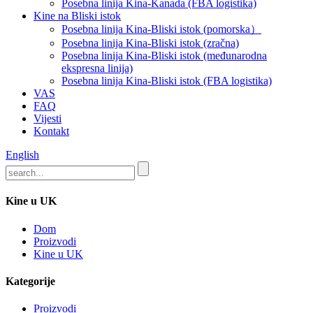
Posebna linija Kina-Kanada (FBA logistika)
Kine na Bliski istok
Posebna linija Kina-Bliski istok (pomorska）
Posebna linija Kina-Bliski istok (zračna)
Posebna linija Kina-Bliski istok (međunarodna
ekspresna linija)
Posebna linija Kina-Bliski istok (FBA logistika)
VAS
FAQ
Vijesti
Kontakt
English
Kine u UK
Dom
Proizvodi
Kine u UK
Kategorije
Proizvodi