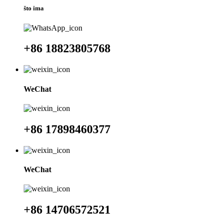
što ima
+86 18823805768
WeChat
+86 17898460377
WeChat
+86 14706572521