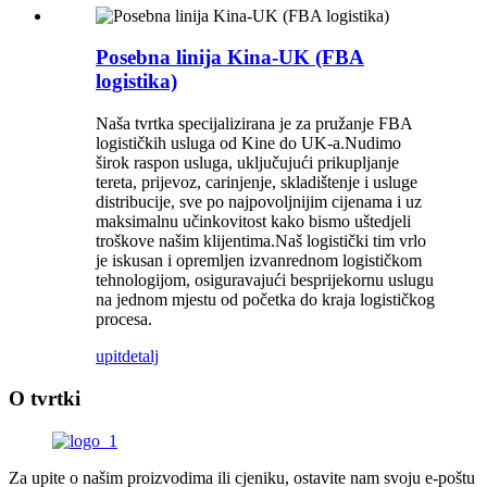
Posebna linija Kina-UK (FBA
logistika)
Naša tvrtka specijalizirana je za pružanje FBA
logističkih usluga od Kine do UK-a.Nudimo
širok raspon usluga, uključujući prikupljanje
tereta, prijevoz, carinjenje, skladištenje i usluge
distribucije, sve po najpovoljnijim cijenama i uz
maksimalnu učinkovitost kako bismo uštedjeli
troškove našim klijentima.Naš logistički tim vrlo
je iskusan i opremljen izvanrednom logističkom
tehnologijom, osiguravajući besprijekornu uslugu
na jednom mjestu od početka do kraja logističkog
procesa.
upit
detalj
O tvrtki
Za upite o našim proizvodima ili cjeniku, ostavite nam svoju e-poštu