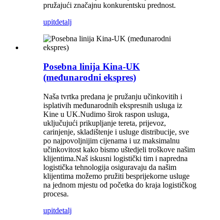
pružajući značajnu konkurentsku prednost.
upit
detalj
Posebna linija Kina-UK
(međunarodni ekspres)
Naša tvrtka predana je pružanju učinkovitih i
isplativih međunarodnih ekspresnih usluga iz
Kine u UK.Nudimo širok raspon usluga,
uključujući prikupljanje tereta, prijevoz,
carinjenje, skladištenje i usluge distribucije, sve
po najpovoljnijim cijenama i uz maksimalnu
učinkovitost kako bismo uštedjeli troškove našim
klijentima.Naš iskusni logistički tim i napredna
logistička tehnologija osiguravaju da našim
klijentima možemo pružiti besprijekorne usluge
na jednom mjestu od početka do kraja logističkog
procesa.
upit
detalj