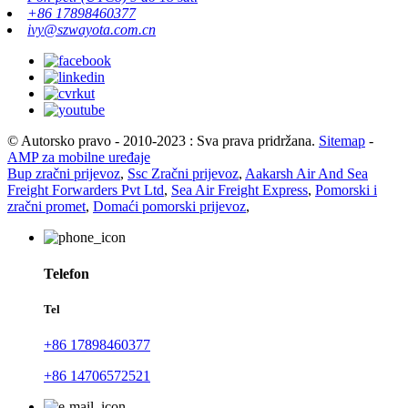
+86 17898460377
ivy@szwayota.com.cn
© Autorsko pravo - 2010-2023 : Sva prava pridržana.
Sitemap
-
AMP za mobilne uređaje
Bup zračni prijevoz
,
Ssc Zračni prijevoz
,
Aakarsh Air And Sea
Freight Forwarders Pvt Ltd
,
Sea Air Freight Express
,
Pomorski i
zračni promet
,
Domaći pomorski prijevoz
,
Telefon
Tel
+86 17898460377
+86 14706572521