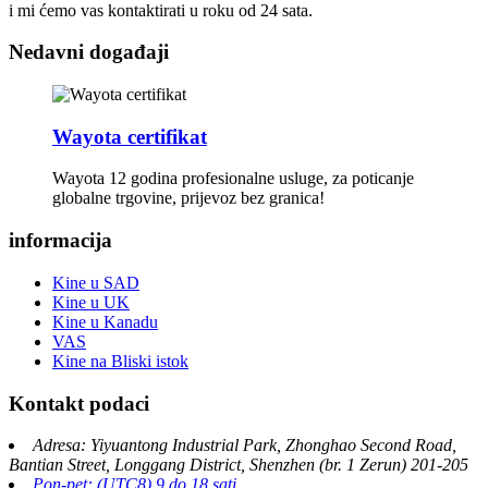
i mi ćemo vas kontaktirati u roku od 24 sata.
Nedavni događaji
Wayota certifikat
Wayota 12 godina profesionalne usluge, za poticanje
globalne trgovine, prijevoz bez granica!
informacija
Kine u SAD
Kine u UK
Kine u Kanadu
VAS
Kine na Bliski istok
Kontakt podaci
Adresa: Yiyuantong Industrial Park, Zhonghao Second Road,
Bantian Street, Longgang District, Shenzhen (br. 1 Zerun) 201-205
Pon-pet: (UTC8) 9 do 18 sati